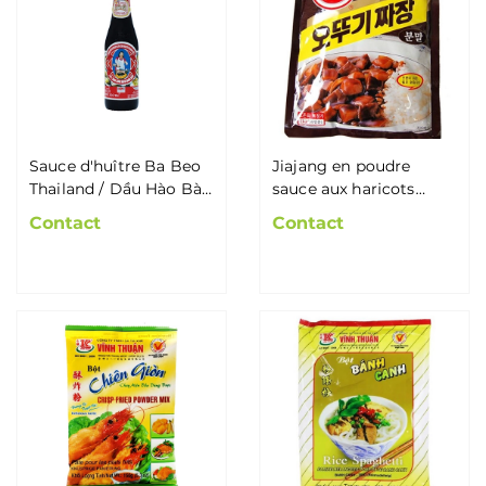
Sauce d'huître Ba Beo
Jiajang en poudre
Thailand / Dầu Hào Bà
sauce aux haricots
Béo Thái Lan
noirs OTTOGI 100g
Contact
Contact
Corée / Bột Tương Đen
Jjajang Ottogi 100g