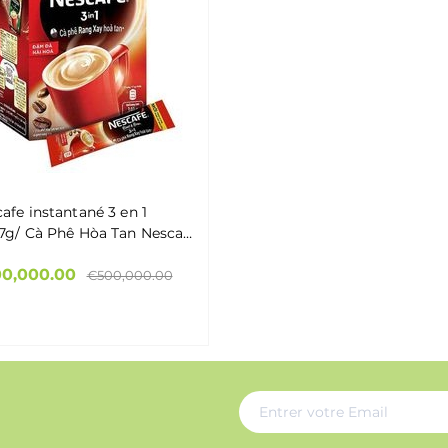
afe instantané 3 en 1
7g/ Cà Phê Hòa Tan Nescafe
ong 1 20x17g
0,000.00
€500,000.00