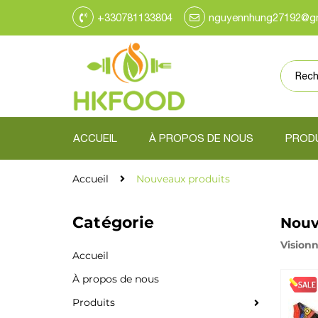
+330781133804
nguyennhung27192@g
ACCUEIL
À PROPOS DE NOUS
PROD
Produits Surgélés
Légumes & Produits frais
Collations & Snacks
Meilleurs produits
Nouveaux produits
Accueil
Nouveaux produits
Catégorie
Nouv
Visionn
Accueil
À propos de nous
Produits