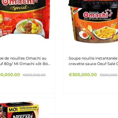
e de nouilles Omachi au
Soupe nouille instantanée
uf 80g/ Mì Omachi xốt Bò
crevette sauce Oeuf Salé 
 80g
Omachi 105g - Mì Trộn Hộ
0,000.00
€300,000.00
Omachi vị Tôm Xốt Trứng
€500,000.00
€500,000
105g