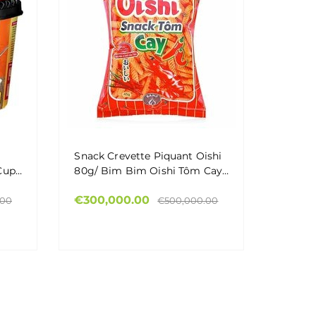
Snack Crevette Piquant Oishi
Cup
80g/ Bim Bim Oishi Tôm Cay
p
80g
€300,000.00
 Muối
.00
€500,000.00