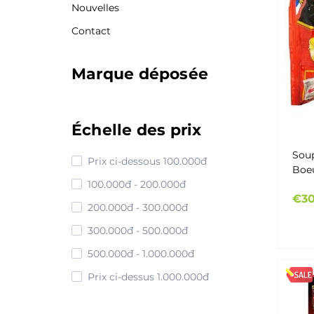
Nouvelles
Contact
Marque déposée
Échelle des prix
Soup
Prix ci-dessous 100.000đ
Boe
100.000đ - 200.000đ
Hầm
€30
200.000đ - 300.000đ
300.000đ - 500.000đ
500.000đ - 1.000.000đ
Prix ci-dessus 1.000.000đ