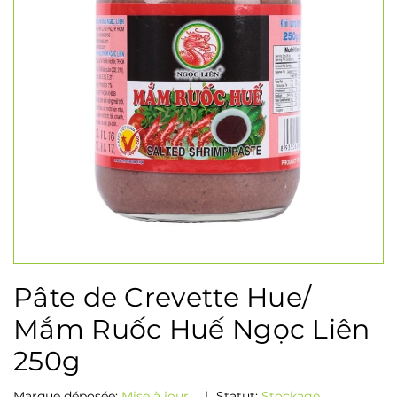
Pâte de Crevette Hue/
Mắm Ruốc Huế Ngọc Liên
250g
Marque déposée:
Mise à jour...
|
Statut:
Stockage