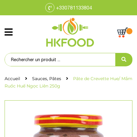
+330781133804
Accueil
Sauces, Pâtes
Pâte de Crevette Hue/ Mắm
Ruốc Huế Ngọc Liên 250g