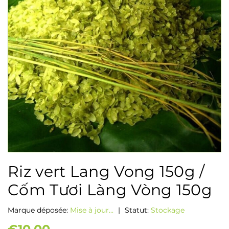
Riz vert Lang Vong 150g /
Cốm Tươi Làng Vòng 150g
Marque déposée:
Mise à jour...
|
Statut:
Stockage