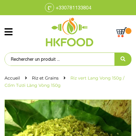
+330781133804
Accueil
Riz et Grains
Riz vert Lang Vong 150g /
Cốm Tươi Làng Vòng 150g