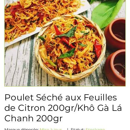
Poulet Séché aux Feuilles
de Citron 200gr/Khô Gà Lá
Chanh 200gr
Marque déposée:
Mise à jour...
|
Statut:
Stockage