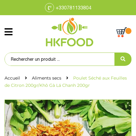
+330781133804
Accueil
Aliments secs
Poulet Séché aux Feuilles
de Citron 200gr/Khô Gà Lá Chanh 200gr