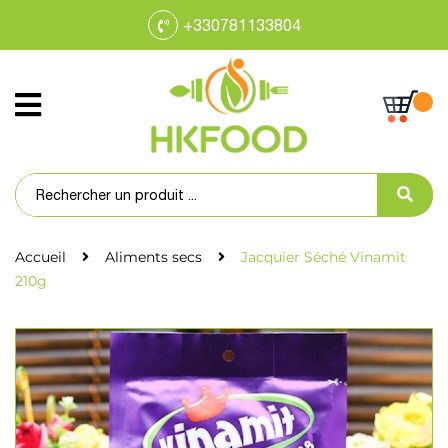
+330781133804
Accueil
Aliments secs
Jacquier Séché Vinamit
210g