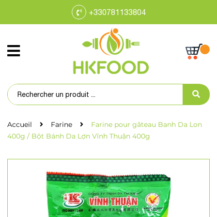
+330781133804
Accueil
Farine
Farine pour gâteau Banh Da Lon
400g / Bột Bánh Da Lợn Vĩnh Thuận 400g