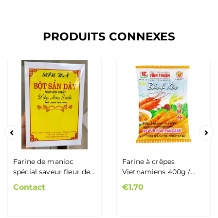
PRODUITS CONNEXES
Farine de manioc
Farine à crêpes
spécial saveur fleur de
Vietnamiens 400g /
pamplemousse 500g /
Bột Bánh Xèo Vĩnh
Contact
€1.70
Bột Sắn Dây Nguyên
Thuận 400g
Chất Ướp Hoa Bưởi
500gr