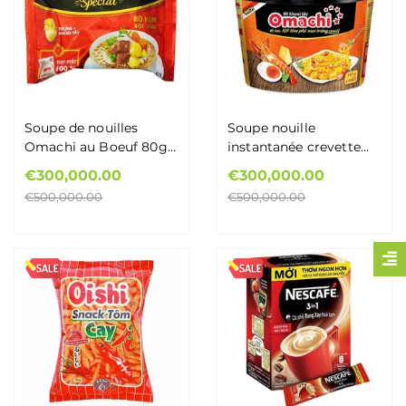
Soupe de nouilles
Soupe nouille
Omachi au Boeuf 80g/
instantanée crevette
Mì Omachi xốt Bò Hầm
sauce Oeuf Salé Cup
€300,000.00
€300,000.00
80g
Omachi 105g - Mì Trộn
€500,000.00
€500,000.00
Hộp Omachi vị Tôm
Xốt Trứng Muối 105g