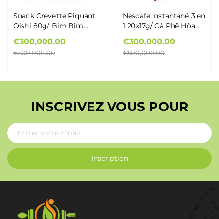
Snack Crevette Piquant
Nescafe instantané 3 en
Oishi 80g/ Bim Bim
1 20x17g/ Cà Phê Hòa
Oishi Tôm Cay 80g
Tan Nescafe 3 trong 1
€300,000.00
€300,000.00
20x17g
€500,000.00
€500,000.00
INSCRIVEZ VOUS POUR
Inscription