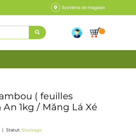
Système de magasin
mbou ( feuilles
 An 1kg / Măng Lá Xé
|
Statut:
Stockage