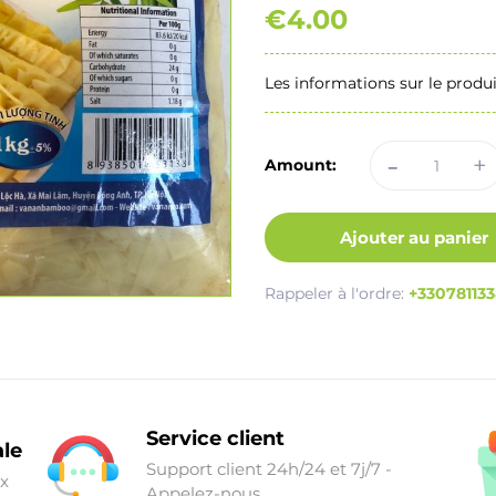
€4.00
Les informations sur le produi
-
+
Amount:
Ajouter au panier
Rappeler à l'ordre:
+33078113
Service client
ale
Support client 24h/24 et 7j/7 -
ix
Appelez-nous