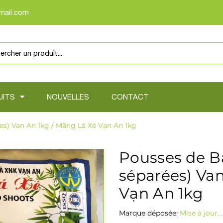
mail.com
UITS
NOUVELLES
CONTACT
es) Van An 1kg / Măng Lá Xé Vạn An 1kg
Pousses de Ba
séparées) Van
Vạn An 1kg
Marque déposée:
Mise à jour...