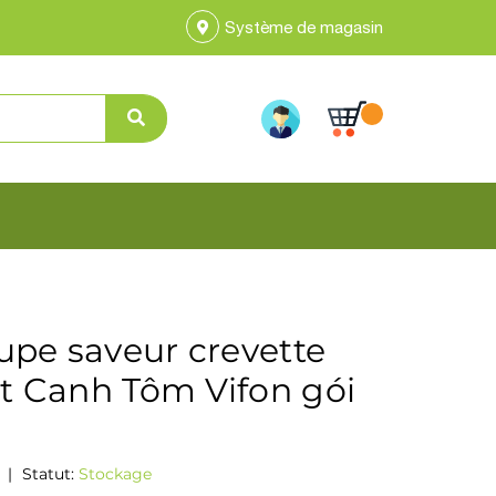
Système de magasin
upe saveur crevette
ột Canh Tôm Vifon gói
|
Statut:
Stockage