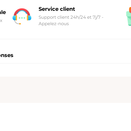
Service client
ale
Support client 24h/24 et 7j/7 -
ix
Appelez-nous
onses