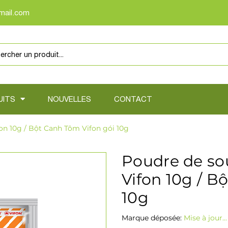
mail.com
UITS
NOUVELLES
CONTACT
on 10g / Bột Canh Tôm Vifon gói 10g
Poudre de so
Vifon 10g / B
10g
Marque déposée:
Mise à jour...