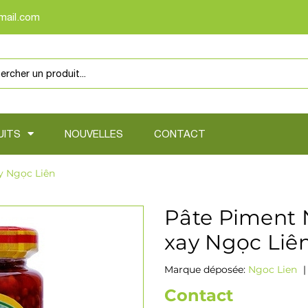
mail.com
UITS
NOUVELLES
CONTACT
y Ngọc Liên
Pâte Piment 
xay Ngọc Liê
Marque déposée:
Ngoc Lien
|
Contact