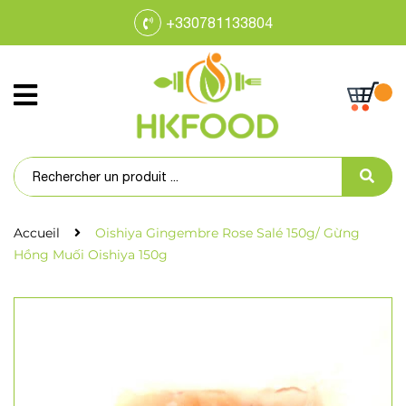
+330781133804
Accueil
Oishiya Gingembre Rose Salé 150g/ Gừng
Hồng Muối Oishiya 150g