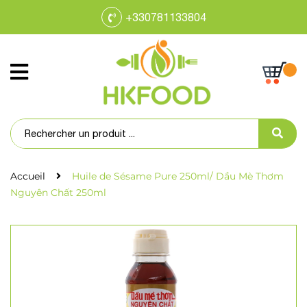
+330781133804
Accueil
Huile de Sésame Pure 250ml/ Dầu Mè Thơm
Nguyên Chất 250ml