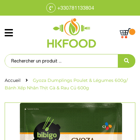
+330781133804
Accueil
Gyoza Dumplings Poulet & Légumes 600g/
Bánh Xếp Nhân Thịt Gà & Rau Củ 600g