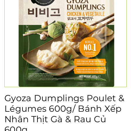
Gyoza Dumplings Poulet &
Légumes 600g/ Bánh Xếp
Nhân Thịt Gà & Rau Củ
600g