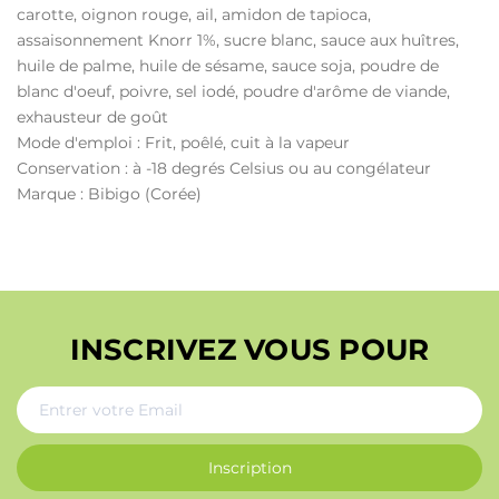
carotte, oignon rouge, ail, amidon de tapioca,
assaisonnement Knorr 1%, sucre blanc, sauce aux huîtres,
huile de palme, huile de sésame, sauce soja, poudre de
blanc d'oeuf, poivre, sel iodé, poudre d'arôme de viande,
exhausteur de goût
Mode d'emploi : Frit, poêlé, cuit à la vapeur
Conservation : à -18 degrés Celsius ou au congélateur
Marque : Bibigo (Corée)
INSCRIVEZ VOUS POUR
Inscription