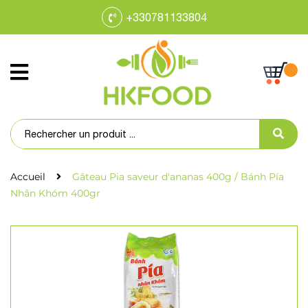
+330781133804
Accueil
Gâteau Pia saveur d'ananas 400g / Bánh Pía
Nhân Khóm 400gr