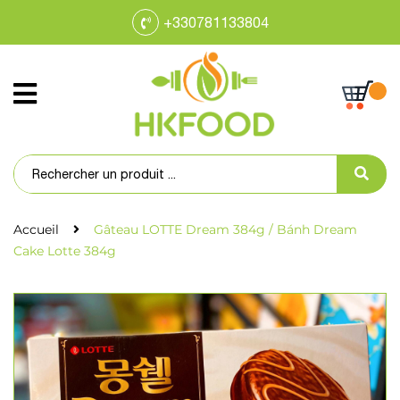
+330781133804
Accueil
Gâteau LOTTE Dream 384g / Bánh Dream
Cake Lotte 384g