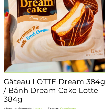
Gâteau LOTTE Dream 384g
/ Bánh Dream Cake Lotte
384g
Marque déposée:
Lotte
|
Statut:
Stockage