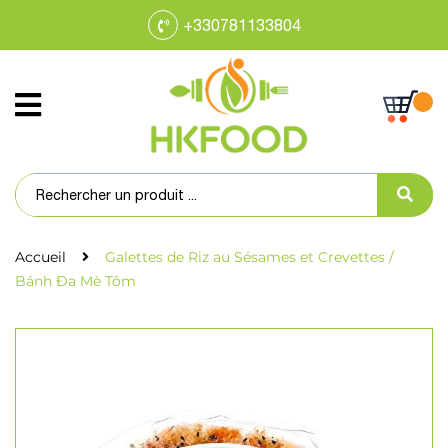
+330781133804
Accueil
Galettes de Riz au Sésames et Crevettes /
Bánh Đa Mè Tôm