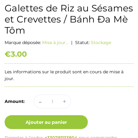
Galettes de Riz au Sésames
et Crevettes / Bánh Đa Mè
Tôm
Marque déposée:
Mise à jour...
|
Statut:
Stockage
€3.00
Les informations sur le produit sont en cours de mise à
jour.
-
+
Amount:
Ajouter au panier
Rappeler à l'ordre:
+330781133804
pour commander