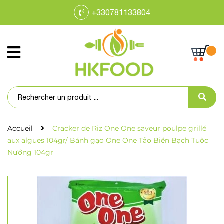
+330781133804
Accueil
Cracker de Riz One One saveur poulpe grillé
aux algues 104gr/ Bánh gạo One One Tảo Biển Bạch Tuộc
Nướng 104gr