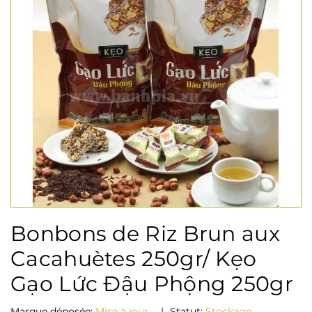
Bonbons de Riz Brun aux
Cacahuètes 250gr/ Kẹo
Gạo Lức Đậu Phộng 250gr
Marque déposée:
Mise à jour...
|
Statut:
Stockage