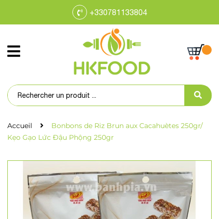
+330781133804
Accueil
Bonbons de Riz Brun aux Cacahuètes 250gr/
Kẹo Gạo Lức Đậu Phộng 250gr